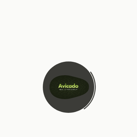
fazer isso, o Mostbet oferece uma incrível oferta de
bónus para novos clientes! Com um bónus de 100% até
€100, você pode começar a jogar com um orçamento
maior e aumentar suas chances de ganhar.
Para se registrar, basta seguir os passos simples: clique
no botão “Registre-se” no canto superior direito da
página, preencha o formulário com as suas informações
pessoais e clique em “Enviar”. Em seguida, você receberá
um e-mail de confirmação para verificar a sua conta.
Depois de se registrar, você poderá começar a explorar
as opções de jogos e apostas do Mostbet. Com mais de
1.000 jogos de casino online, incluindo slots, ruleta,
blackjack e muitos outros, você certamente encontrará
algo que lhe agrade. E, com opções de apostas em
esportes, incluindo futebol, basquete e ténis, você pode