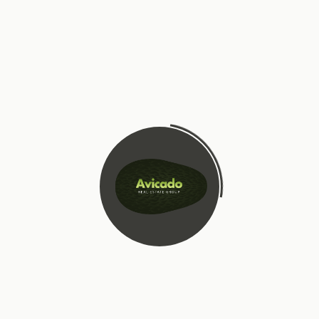
который вам нужен, и начните играть.
Олимпбет также предлагает несколько способов
поддержки, включая чат, электронную почту и другие.
Если у вас возникнут вопросы или проблемы, не
стесняйтесь обращаться к поддержке.
БОНУСЫ И АКЦИИ OLIMP
CASINO
Один из самых популярных бонусов – это бонус для новых
игроков, который предоставляет 100% до 10 000 тенге на
первый депозит. Это отличный способ начать игру с
преимуществом и получить больше выигрыша.
Кроме того, Олимпбет предлагает свою программу