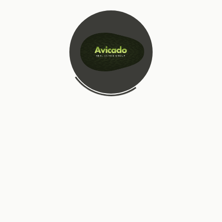
Online magyar casino, mint például a Magyar Online
Casino, gyakran kínál számos lehetőséget az élő
osztósjátékokhoz. Ezek a játékok rendszeresen
közvetlenül a csatornán jelennek meg, és a játékosok
közötti interakcióval és a közvetlen beszélgetéssel
érdekes és érdekes lehetnek. Ha szeretnéd részt venni,
érdemes megfigyelni, hogy a játékok milyen módjukban
játszanak, és milyen feltételekkel rendelkeznek.
Játék
Módja
Engedélyezési feltételek
Legalább