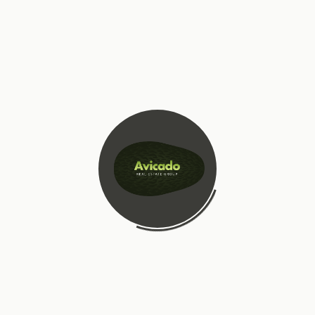
езпечення сталого розвитку. Інноваційні технології, такі як
 нові горизонти у боротьбі з екологічними проблемами.
и розвиток зелених технологій, інвестуючи в дослідження та
и також є ключовим фактором у досягненні успіху.
е допомогти зберегти нашу планету для майбутніх поколінь.
 енергетики до сільського господарства, відкриває нові
лля. Проте, для досягнення значних результатів необхідна
ур до приватного сектору та суспільства в цілому. Лише разом
ашу планету для майбутніх поколінь.