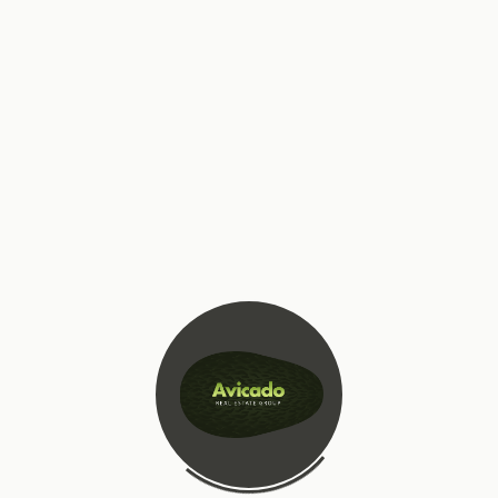
т классических слотов до новых и инновационных игр.
гр, которые будут интересны вам. Некоторые из них – это
дая из этих категорий имеет свой уникальный стиль и игровой
тветствует вашим предпочтениям.
, такие как казино-игры, карточные игры, а также игры с
 которая лучше всего подходит вам.
пополнения счета, включая банковские карты, электронные
олнить свой счет и начать играть.
ов, которые ищут новые и интересные игры. С широким спектром
ния счета, это казино является идеальным выбором для вас.