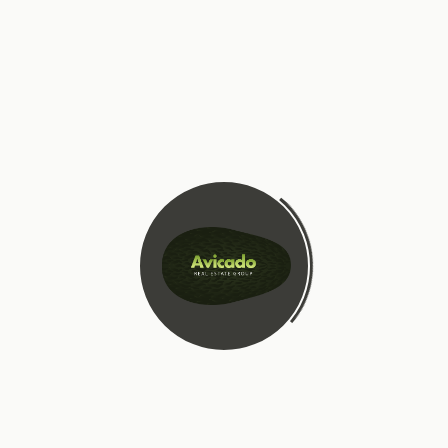
te verdienen met elke aankoop.
CONCLUSIE
Loyaliteitsprogramma’s en VIP-voordelen zijn krachtige
tools voor bedrijven om klantloyaliteit te bevorderen en
de omzet te verhogen. Door klanten te belonen voor hun
loyaliteit, kunnen bedrijven niet alleen hun
klantenbestand uitbreiden, maar ook waardevolle
gegevens verzamelen die hen helpen hun
marketingstrategieën te optimaliseren. Voor klanten
bieden deze programma’s financiële voordelen, een
verbeterde klantervaring en exclusieve toegang tot
producten en diensten. Het succes van een
loyaliteitsprogramma hangt af van de juiste strategie,
aantrekkelijke beloningen en effectieve communicatie.
Bedrijven die deze elementen combineren, zullen in staat